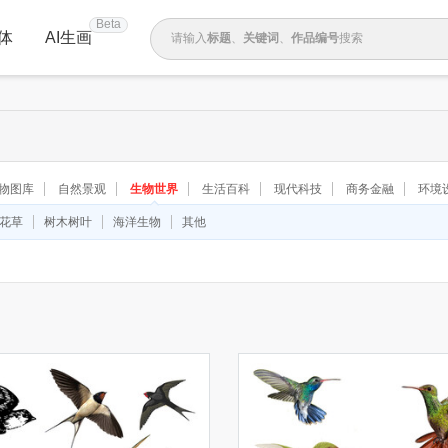
Beta
体
AI生画
请输入
标题
、
关键词
、
作品编号
搜索
物图库
自然景观
生物世界
生活百科
现代科技
商务金融
环境
◆
◆
花草
树木树叶
海洋生物
其他