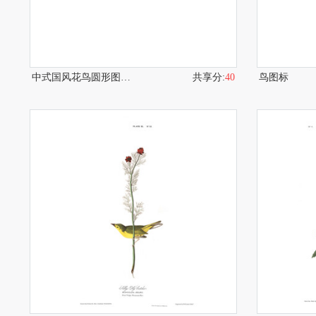
中式国风花鸟圆形图案设计
共享分:
40
鸟图标