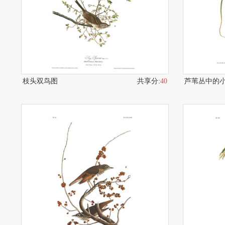
枝头双鸟图
共享分:
40
芦苇丛中的