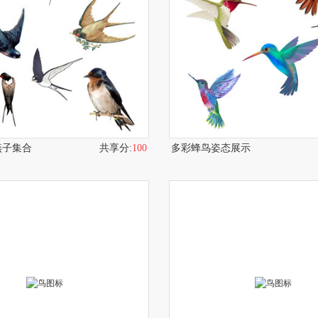
燕子集合
共享分:
100
多彩蜂鸟姿态展示