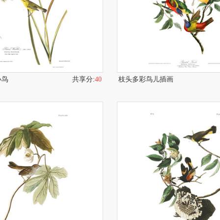
小鸟
共享分:
40
枝头多彩鸟儿插画