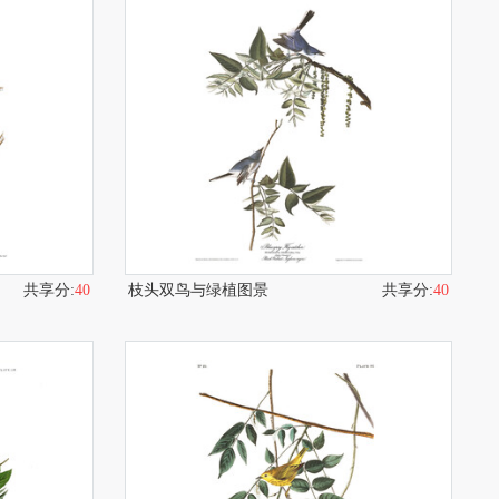
共享分:
40
枝头双鸟与绿植图景
共享分:
40