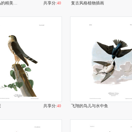
枝头栖息小鸟的精美画作
共享分:
40
复古风格植物插画
鹰
共享分:
40
飞翔的鸟儿与水中鱼