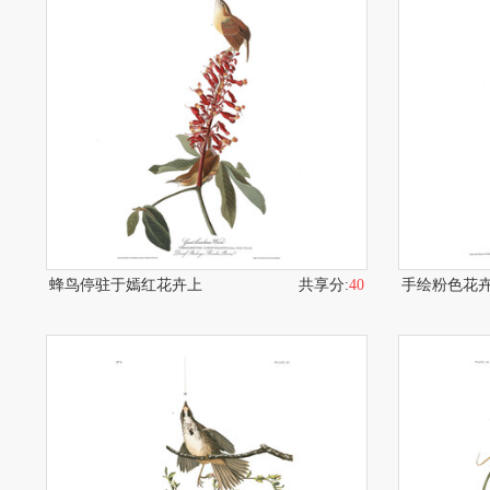
蜂鸟停驻于嫣红花卉上
共享分:
40
手绘粉色花