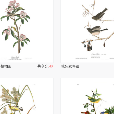
卉植物图
共享分:
40
枝头双鸟图