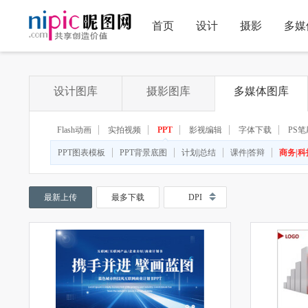
首页
设计
摄影
多媒
设计图库
摄影图库
多媒体图库
Flash动画
实拍视频
PPT
影视编辑
字体下载
PS笔
◆
◆
PPT图表模板
PPT背景底图
计划|总结
课件|答辩
商务|科
最新上传
最多下载
DPI