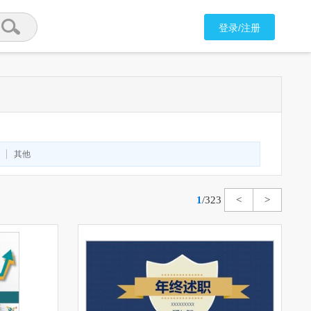
登录/注册
其他
1
/
323
<
>