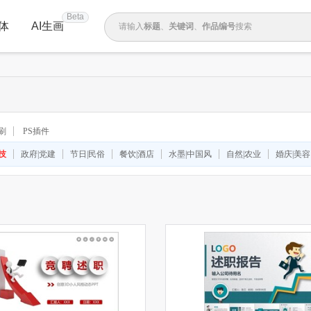
Beta
体
AI生画
请输入
标题
、
关键词
、
作品编号
搜索
刷
PS插件
技
政府|党建
节日|民俗
餐饮|酒店
水墨|中国风
自然|农业
婚庆|美容